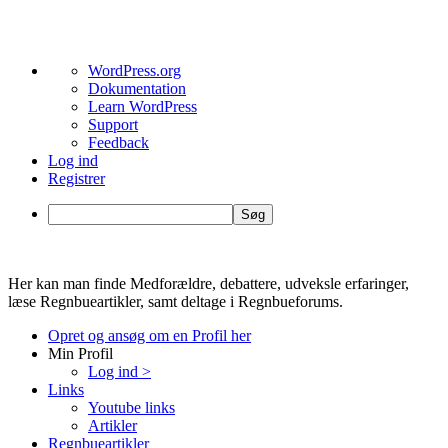
Om
WordPress.org
WordPress
Dokumentation
Learn WordPress
Support
Feedback
Log ind
Registrer
Søg
Videre
til
Her kan man finde Medforældre, debattere, udveksle erfaringer,
indhold
læse Regnbueartikler, samt deltage i Regnbueforums.
Opret og ansøg om en Profil her
Min Profil
Log ind >
Links
Youtube links
Artikler
Regnbueartikler