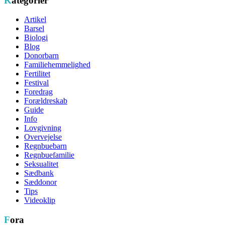
Kategorier
indlæg
Artikel
Barsel
Biologi
Blog
Donorbarn
Familiehemmelighed
Fertilitet
Festival
Foredrag
Forældreskab
Guide
Info
Lovgivning
Overvejelse
Regnbuebarn
Regnbuefamilie
Seksualitet
Sædbank
Sæddonor
Tips
Videoklip
Fora