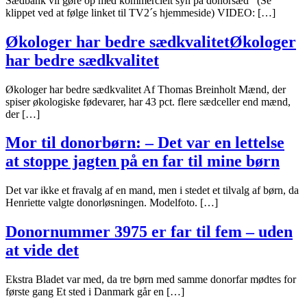
Sædbank vil gøre op med kommercielt syn på donorsæd (Se
klippet ved at følge linket til TV2´s hjemmeside) VIDEO: […]
Økologer har bedre sædkvalitetØkologer
har bedre sædkvalitet
Økologer har bedre sædkvalitet Af Thomas Breinholt Mænd, der
spiser økologiske fødevarer, har 43 pct. flere sædceller end mænd,
der […]
Mor til donorbørn: – Det var en lettelse
at stoppe jagten på en far til mine børn
Det var ikke et fravalg af en mand, men i stedet et tilvalg af børn, da
Henriette valgte donorløsningen. Modelfoto. […]
Donornummer 3975 er far til fem – uden
at vide det
Ekstra Bladet var med, da tre børn med samme donorfar mødtes for
første gang Et sted i Danmark går en […]