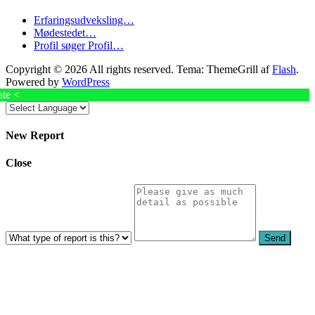
Erfaringsudveksling…
Mødestedet…
Profil søger Profil…
Copyright © 2026
All rights reserved. Tema: ThemeGrill af
Flash
.
Powered by
WordPress
ate <
New Report
Close
Send