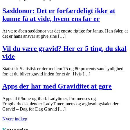
Sæddonor: Det er forfærdeligt ikke at
kunne få at vide, hvem ens far er
At være åben sæddonor var det eneste rigtige for Janus. Han føler, at
det er hans ansvar at give sine […]
Vil du være gravid? Her er 5 ting, du skal
vide
Statistisk Statistisk er der mellem 75 og 80 procents sandsynlighed
for, at du bliver gravid inden for et år. Hvis […]
Apps der har med Graviditet at gøre
Apps til iPhone og iPad: Ladytimer, Pro menses og
Frugtbarhedskalender LadyTimer, mens og ægløsningskalender
Gravid – Dag for Dag Gravid […]
Navigation
Nyere indlæg
til