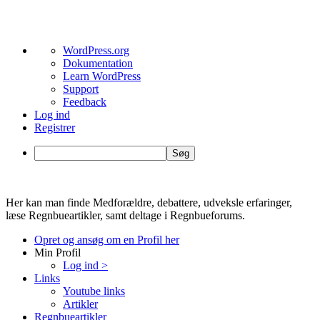
Om
WordPress.org
WordPress
Dokumentation
Learn WordPress
Support
Feedback
Log ind
Registrer
Søg
Videre
til
Her kan man finde Medforældre, debattere, udveksle erfaringer,
indhold
læse Regnbueartikler, samt deltage i Regnbueforums.
Opret og ansøg om en Profil her
Min Profil
Log ind >
Links
Youtube links
Artikler
Regnbueartikler