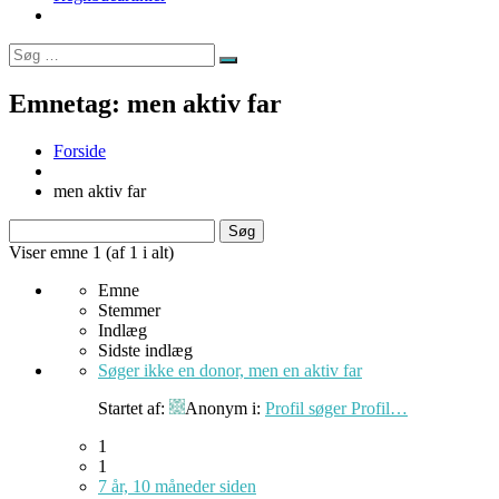
Søg
Søg
efter:
Emnetag:
men aktiv far
Forside
men aktiv far
Søg
efter:
Viser emne 1 (af 1 i alt)
Emne
Stemmer
Indlæg
Sidste indlæg
Søger ikke en donor, men en aktiv far
Startet af:
Anonym
i:
Profil søger Profil…
1
1
7 år, 10 måneder siden