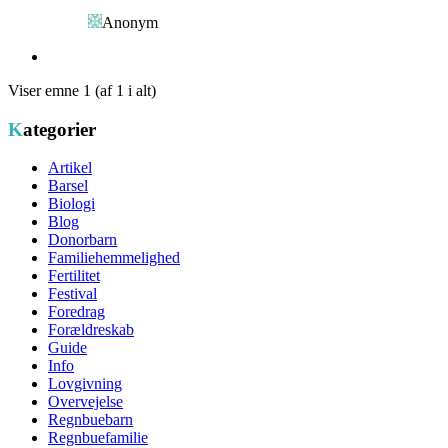
Anonym
Viser emne 1 (af 1 i alt)
Kategorier
Artikel
Barsel
Biologi
Blog
Donorbarn
Familiehemmelighed
Fertilitet
Festival
Foredrag
Forældreskab
Guide
Info
Lovgivning
Overvejelse
Regnbuebarn
Regnbuefamilie